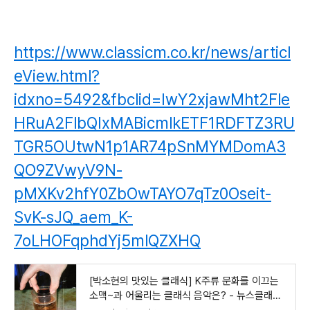
https://www.classicm.co.kr/news/articl
eView.html?
idxno=5492&fbclid=IwY2xjawMht2Fle
HRuA2FlbQIxMABicmlkETF1RDFTZ3RU
TGR5OUtwN1p1AR74pSnMYMDomA3
QO9ZVwyV9N-
pMXKv2hfY0ZbOwTAYO7qTz0Oseit-
SvK-sJQ_aem_K-
7oLHOFqphdYj5mlQZXHQ
[박소현의 맛있는 클래식] K주류 문화를 이끄는
소맥~과 어울리는 클래식 음악은? - 뉴스클래식