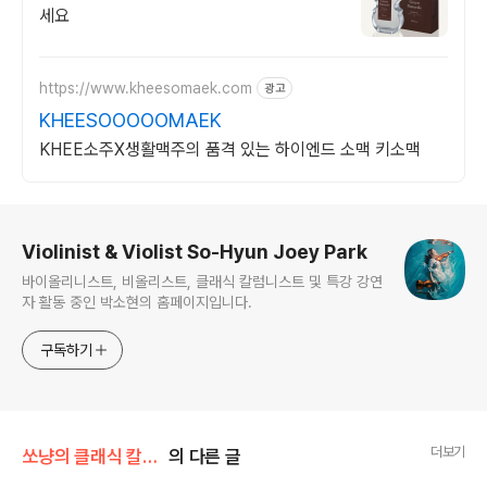
세요
https://www.kheesomaek.com
광고
KHEESOOOOOMAEK
KHEE소주X생활맥주의 품격 있는 하이엔드 소맥 키소맥
로그 정보
Violinist & Violist So-Hyun Joey Park
바이올리니스트, 비올리스트, 클래식 칼럼니스트 및 특강 강연
자 활동 중인 박소현의 홈페이지입니다.
구독하기
더보기
쏘냥의 클래식 칼럼/[뉴스클래식M] 박소현의 맛있는 클래식
의 다른 글