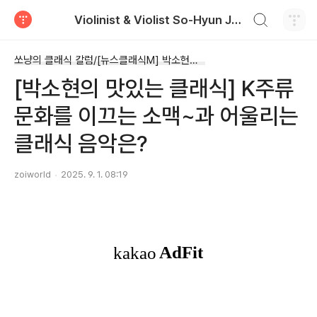
검색하기
Violinist & Violist So-Hyun Joey Park
티스토리
쏘냥의 클래식 칼럼/[뉴스클래식M] 박소현의 맛있는 클래식
[박소현의 맛있는 클래식] K주류
문화를 이끄는 소맥~과 어울리는
클래식 음악은?
zoiworld
2025. 9. 1. 08:19