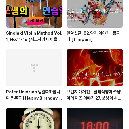
Sinojaki Violin Method Vol.
알쓸신클-82.악기 이야기- 팀파
1, No.11-16 (시노자키 바이올린
니 [Timpani]
교본 1권, 11-16번)
Peter Heidrich 생일축하합니
브런치 매거진 - 클래식쟁이 쏘냥
다 변주곡 [Happy Birthday t
이의 재즈 이야기 27. 쏘냥이 사랑
o you variation]
하는 재즈 - 엘라 피츠제럴드와 듀
크 엘링턴의 It don't mean a t
hing