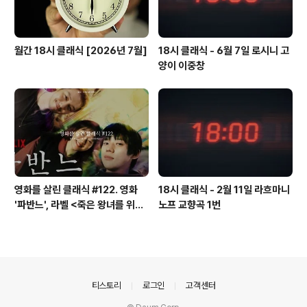
월간 18시 클래식 [2026년 7월]
18시 클래식 - 6월 7일 로시니 고
양이 이중창
영화를 살린 클래식 #122. 영화
18시 클래식 - 2월 11일 라흐마니
'파반느', 라벨 <죽은 왕녀를 위한
노프 교향곡 1번
파반느>
의안내
티스토리
로그인
고객센터