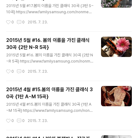
글 내용
2015년 5월 #17.봄의 이름을 가진 클래식 30곡 {3탄 S~
10곡} https://www.familysamsung.com/nonmem
ber/familycolumn_show/19788?page=4&perPa
작성시간
0
0
2015. 7. 23.
ge=10&sort=id&order=desc 안녕하세요. “봄”이란
제목을 가진 클래식 음악 특집의 마지막! S에서부터 10곡
을 가지고 돌아온 쏘냥입니다^^ 드디어 한편으로 다루려
2015년 5월 #16. 봄의 이름을 가진 클래식
하다 3부작으로 ..
30곡 {2탄 N~R 5곡}
글 내용
2015년 5월 #16. 봄의 이름을 가진 클래식 30곡 {2탄 N
~R 5곡} https://www.familysamsung.com/nonme
mber/familycolumn_show/19700?page=6&perP
작성시간
0
0
2015. 7. 23.
age=10&sort=id&order=desc 안녕하세요~ 봄이란
제목을 가지고 있는 클래식 음악 5곡을 가지고 다시 온 쏘
냥입니다^^ 오늘은 저번 칼럼에 이어 작곡가 이름을 알파
2015년 4월 #15.봄의 이름을 가진 클래식 3
벳 순으로 나열, N ..
0곡 {1탄 A~M 15곡}
글 내용
2015년 4월 #15.봄의 이름을 가진 클래식 30곡 {1탄 A
~M 15곡} https://www.familysamsung.com/nonm
ember/familycolumn_show/19639?page=6&pe
작성시간
0
0
2015. 7. 23.
rPage=10&sort=id&order=desc 안녕하세요 오랜
만에 칼럼을 가지고 찾아온 쏘냥입니다. 날씨가 따뜻해지
며 나른해져서 그런지 역시 봄이 왔고 춘곤증이 제 몸을 점