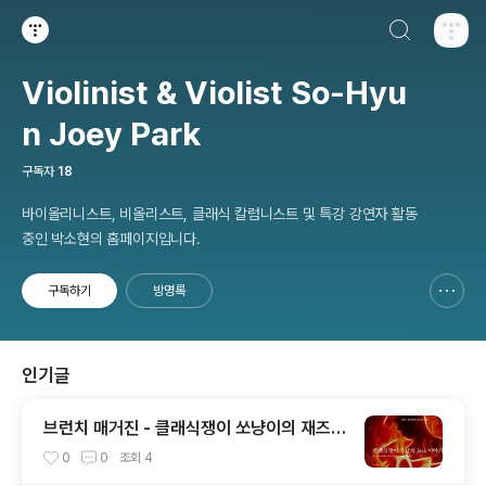
검색하기
티스토리
Violinist & Violist So-Hyu
n Joey Park
구독자
18
바이올리니스트, 비올리스트, 클래식 칼럼니스트 및 특강 강연자 활동
중인 박소현의 홈페이지입니다.
구독하기
방명록
신고하기 레이어
열기
인기글
브런치 매거진 - 클래식쟁이 쏘냥이의 재즈
이야기 27. 쏘냥이 사랑하는 재즈 - 엘라 피
0
0
조회
4
츠제럴드와 듀크 엘링턴의 It don't mean a