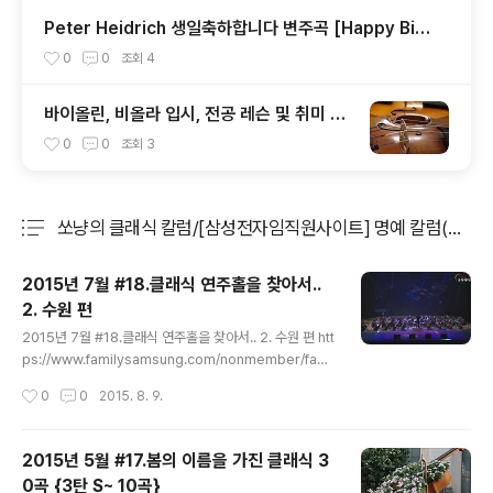
thing
Peter Heidrich 생일축하합니다 변주곡 [Happy Birt
hday to you variation]
0
0
조회
4
바이올린, 비올라 입시, 전공 레슨 및 취미 레
슨, 유학 상담
0
0
조회
3
쏘냥의 클래식 칼럼/[삼성전자임직원사이트] 명예 칼럼(完)
분류 전체보기
주요 글 목록
2015년 7월 #18.클래식 연주홀을 찾아서..
2. 수원 편
글 내용
2015년 7월 #18.클래식 연주홀을 찾아서.. 2. 수원 편 htt
ps://www.familysamsung.com/nonmember/fami
lycolumn_show/20203?page=1&perPage=10&
작성시간
0
0
2015. 8. 9.
sort=id&order=desc 안녕하세요. 오랜만에 클래식 까
발리기로 돌아온 쏘냥~입니다. &#8203; 부득이한 사정
으로 6월 칼럼은 쉬고 다시 돌아왔습니다. 혹시나 기다리
2015년 5월 #17.봄의 이름을 가진 클래식 3
셨던 분이 계셨다면 ..
0곡 {3탄 S~ 10곡}