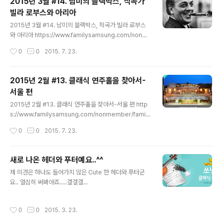
2015년 3월 #14. 남미의 블랙박스, 작곡가
령했구나 싶네요^^ 클..
빌라 로부스와 아리아
글 내용
2015년 3월 #14. 남미의 블랙박스, 작곡가 빌라 로부스
와 아리아 https://www.familysamsung.com/nonm
ember/familycolumn_show/19346?page=9&pe
작성시간
0
0
2015. 7. 23.
rPage=10&sort=id&order=desc 안녕하세요. 한 달
에 한번씩은 칼럼을 올리려고 노력하고 있는 쏘냥입니다.
우선 제 귀국 독주회에 와주신 많은 독자 분들께도 감사드
2015년 2월 #13. 클래식 연주홀을 찾아서-
립니다^^ 독주..
서울 편
글 내용
2015년 2월 #13. 클래식 연주홀을 찾아서-서울 편 http
s://www.familysamsung.com/nonmember/family
column_show/19117?page=12&perPage=10&s
작성시간
0
0
2015. 7. 23.
ort=id&order=desc 안녕하세요. 7기 칼럼니스트에서
명예 칼럼니스트로 돌아온 쏘냥~입니다. 오랜만이죠~~^^
전 약 2주 앞으로 다가온 귀국 독주회를 앞두고 정신줄을
새로 나온 헤더와 푸터예요..^^
놓기 일보 직전..
글 내용
제 의견은 하나도 들어가지 않은 Cute 한 헤더와 푸터군
요.. 열심히 써봐야죠.....겔겔겔...
작성시간
0
0
2015. 3. 23.