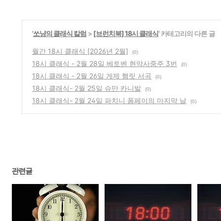
'
쏘냥의 클래식 칼럼
>
[브런치북] 18시 클래식
' 카테고리의 다른 글
월간 18시 클래식 [2026년 2월]
(0)
18시 클래식 - 2월 28일 베토벤 현악사중주 3번
(0)
18시 클래식 - 2월 26일 게제 햄릿 서곡
(0)
18시 클래식- 2월 25일 슈만 카니발
(0)
18시 클래식- 2월 24일 파치니 폼페이의 마지막 날
(0)
관련글