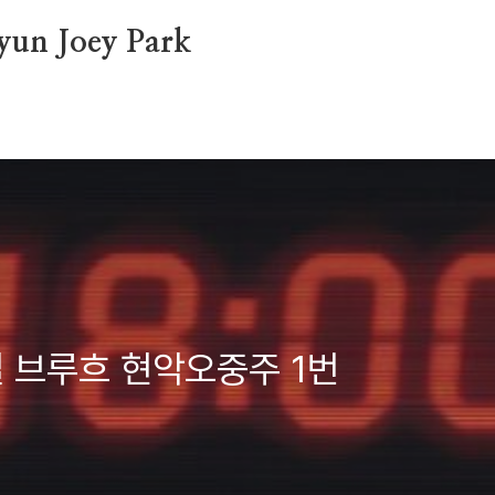
Hyun Joey Park
7일 브루흐 현악오중주 1번