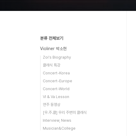
분류 전체보기
Violiner 박소현
Zoi's Biography
클래식 특강
Concert-Korea
Concert-Europe
Concert-World
Vl & Va Lesson
연주 동영상
[우.주.클] 우리 주변의 클래식
Interview, News
Musician&College