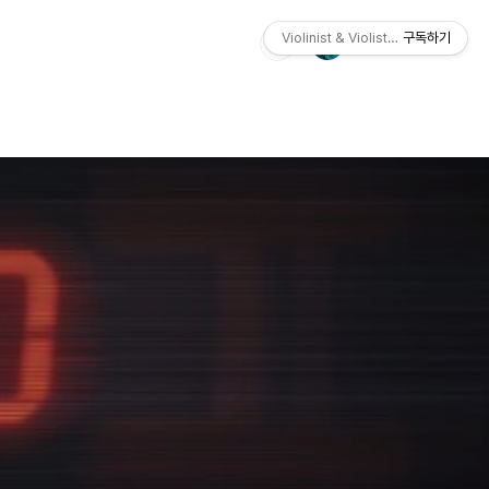
Violinist & Violist So-Hyun Joey
구독하기