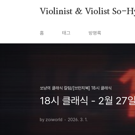
본문 바로가기
Violinist & Violist So-
홈
태그
방명록
쏘냥의 클래식 칼럼/[브런치북] 18시 클래식
18시 클래식 - 2월 2
by zoiworld
2026. 3. 1.