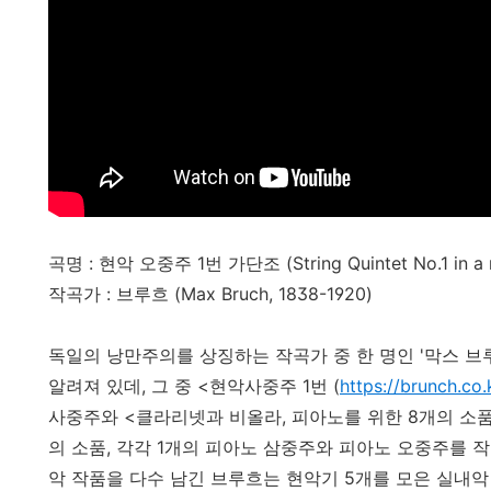
곡명 : 현악 오중주 1번 가단조 (String Quintet No.1 in a 
작곡가 : 브루흐 (Max Bruch, 1838-1920)
독일의 낭만주의를 상징하는 작곡가 중 한 명인 '막스 브
알려져 있데, 그 중 <현악사중주 1번 (
https://brunch.co
사중주와 <클라리넷과 비올라, 피아노를 위한 8개의 소품>
의 소품, 각각 1개의 피아노 삼중주와 피아노 오중주를 
악 작품을 다수 남긴 브루흐는 현악기 5개를 모은 실내악