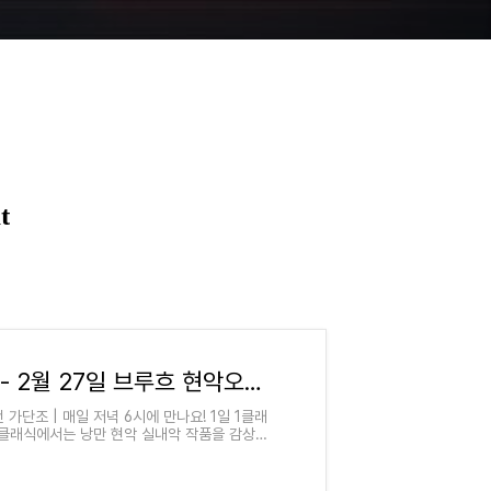
04화 18시 클래식 - 2월 27일 브루흐 현악오중주 1번
번 가단조 | 매일 저녁 6시에 만나요! 1일 1클래
18시 클래식에서는 낭만 현악 실내악 작품을 감상하
/9IdszU790t0?si=0bNf4yaP7vajcXlF 곡