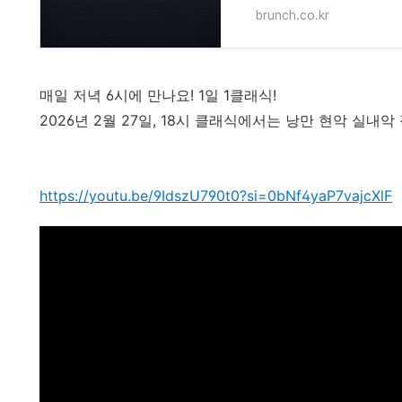
brunch.co.kr
매일 저녁 6시에 만나요! 1일 1클래식!
2026년 2월 27일, 18시 클래식에서는 낭만 현악 실내
https://youtu.be/9IdszU790t0?si=0bNf4yaP7vajcXlF