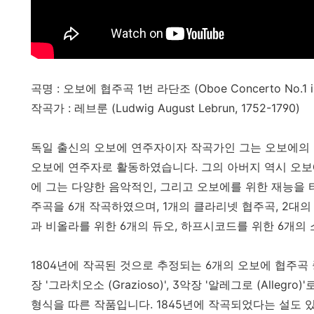
곡명 : 오보에 협주곡 1번 라단조 (Oboe Concerto No.1 in
작곡가 : 레브룬 (Ludwig August Lebrun, 1752-1790)
독일 출신의 오보에 연주자이자 작곡가인 그는 오보에의 
오보에 연주자로 활동하였습니다. 그의 아버지 역시 오
에 그는 다양한 음악적인, 그리고 오보에를 위한 재능을
주곡을 6개 작곡하였으며, 1개의 클라리넷 협주곡, 2대의
과 비올라를 위한 6개의 듀오, 하프시코드를 위한 6개의
1804년에 작곡된 것으로 추정되는 6개의 오보에 협주곡 중 1번
장 '그라치오소 (Grazioso)', 3악장 '알레그로 (Alle
형식을 따른 작품입니다. 1845년에 작곡되었다는 설도 