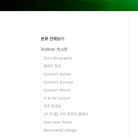
분류 전체보기
Violiner 박소현
Zoi's Biography
클래식 특강
Concert-Korea
Concert-Europe
Concert-World
Vl & Va Lesson
연주 동영상
[우.주.클] 우리 주변의 클래식
Interview, News
Musician&College