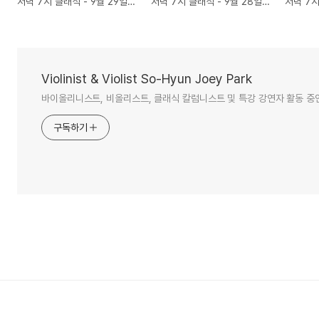
저녁 7시 클래식 - 9월 29일 벨리니 오페라 <청교도>
저녁 7시 클래식 - 9월 28일 모차르트 바순 협주곡, K.191
Violinist & Violist So-Hyun Joey Park
바이올리니스트, 비올리스트, 클래식 칼럼니스트 및 특강 강연자 활동 중
구독하기