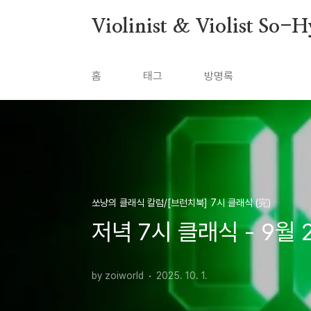
본문 바로가기
Violinist & Violist So-
홈
태그
방명록
쏘냥의 클래식 칼럼/[브런치북] 7시 클래식 (完)
저녁 7시 클래식 - 9월
by zoiworld
2025. 10. 1.