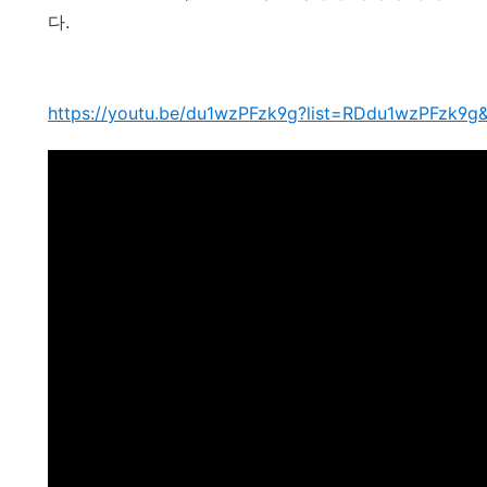
다.
https://youtu.be/du1wzPFzk9g?list=RDdu1wzPFzk9g