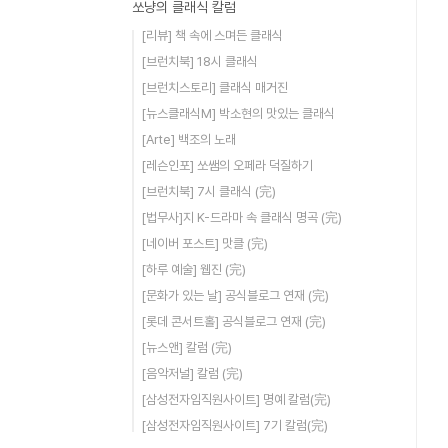
쏘냥의 클래식 칼럼
[리뷰] 책 속에 스며든 클래식
[브런치북] 18시 클래식
[브런치스토리] 클래식 매거진
[뉴스클래식M] 박소현의 맛있는 클래식
[Arte] 백조의 노래
[레슨인포] 쏘쌤의 오페라 덕질하기
[브런치북] 7시 클래식 (完)
[법무사]지 K-드라마 속 클래식 명곡 (完)
[네이버 포스트] 맛클 (完)
[하루 예술] 웹진 (完)
[문화가 있는 날] 공식블로그 연재 (完)
[롯데 콘서트홀] 공식블로그 연재 (完)
[뉴스앤] 칼럼 (完)
[음악저널] 칼럼 (完)
[삼성전자임직원사이트] 명예 칼럼(完)
[삼성전자임직원사이트] 7기 칼럼(完)