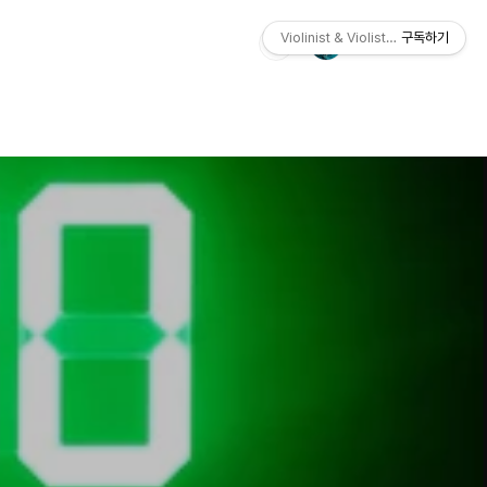
Violinist & Violist So-Hyun Joey
구독하기