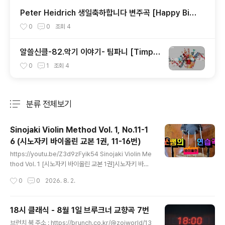
thing
Peter Heidrich 생일축하합니다 변주곡 [Happy Birt
hday to you variation]
0
0
조회
4
알쓸신클-82.악기 이야기- 팀파니 [Timpa
ni]
0
1
조회
4
분류 전체보기
주요 글 목록
Sinojaki Violin Method Vol. 1, No.11-1
6 (시노자키 바이올린 교본 1권, 11-16번)
글 내용
https://youtu.be/Z3d9zFyik54 Sinojaki Violin Me
thod Vol. 1 [시노자키 바이올린 교본 1권]시노자키 바이
올린 교본 역시 스즈키만큼 많이 사랑받는 교재 중 하나입
작성시간
0
0
2026. 8. 2.
니다. 기본기부터 차근차근 쌓아가는 점에서는 스즈키 교
본보다 더욱 꼼꼼한 점이 있죠. 개방현으로 다양한 활쓰기
를 통하여 박자와 고른 음을 내는 연습을 익혀봅니다. 11. A
18시 클래식 - 8월 1일 브루크너 교향곡 7번
string - 1st Finger [A현에서 첫 번째 손가락 짚기]12.
글 내용
브런치 북 주소 : https://brunch.co.kr/@zoiworld/13
A string - 1st Finger [A현에서 첫 번째 손가락 짚기] 1