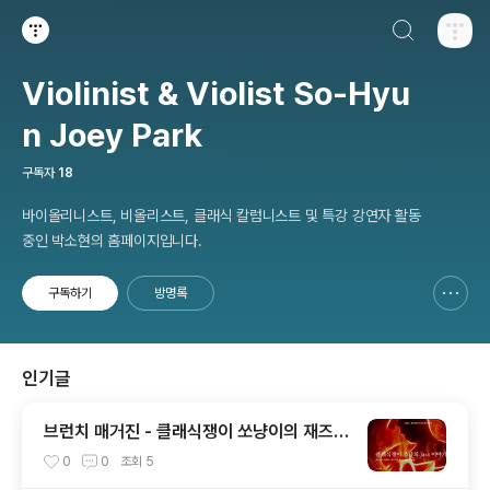
검색하기
티스토리
Violinist & Violist So-Hyu
n Joey Park
구독자
18
바이올리니스트, 비올리스트, 클래식 칼럼니스트 및 특강 강연자 활동
중인 박소현의 홈페이지입니다.
구독하기
방명록
신고하기 레이어
열기
인기글
브런치 매거진 - 클래식쟁이 쏘냥이의 재즈
이야기 27. 쏘냥이 사랑하는 재즈 - 엘라 피
0
0
조회
5
츠제럴드와 듀크 엘링턴의 It don't mean a