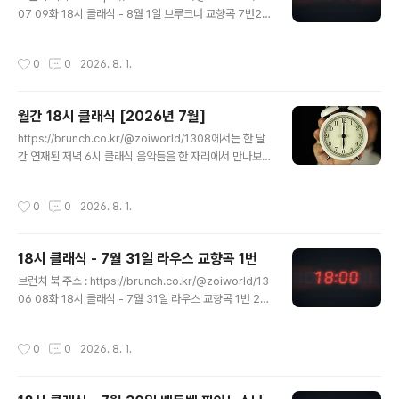
07 09화 18시 클래식 - 8월 1일 브루크너 교향곡 7번21
3. A string - 2nd Finger [A현에서 두 번째 손가락까지
2. 브루크너 - 교향곡 7번, WAB.107 | 매일 저녁 6시에
짚기] - 1:5014. A string - 2nd Finger [A현에서 두 번
만나요! 1일 1클래식! 2026년 8월 1일, 18시 클래식에서
째 손가락까지 짚기] - ..
작성시간
0
0
2026. 8. 1.
는 작곡가 생에 가장 큰 성공을 안겨준 교향곡을 함께 감상
하시겠습니다. https://youtu.be/TEb4brunch.co.kr
매일 저녁 6시에 만나요! 1일 1클래식!2026년 8월 1일, 1
월간 18시 클래식 [2026년 7월]
8시 클래식에서는 작곡가 생에 가장 큰 성공을 안겨준 교
글 내용
향곡을 함께 감상하시겠습니다. https://youtu.be/TEb4
https://brunch.co.kr/@zoiworld/1308에서는 한 달
VrO3ODU?si=QGSO7TQvtl4Kf0cQ 곡명 : 교향곡
간 연재된 저녁 6시 클래식 음악들을 한 자리에서 만나보
7번 마장조, 작품번호 107번 (Symphon..
실 수 있습니다! [7월 1일] 모차르" data-og-host="bru
nch.co.kr" data-og-source-url="https://brunch.c
작성시간
0
0
2026. 8. 1.
o.kr/@zoiworld/1308" data-og-url="https://brun
ch.co.kr/@zoiworld/1308" data-og-image="http
s://scrap.kakaocdn.net/dn/cTc3XK/dJMb9b36rf
18시 클래식 - 7월 31일 라우스 교향곡 1번
Q/UzIy4xXWyG4x47mfstiWU1/img.jpg?width=6
글 내용
40&height=360&face=0_0_640_360,https://scra
브런치 북 주소 : https://brunch.co.kr/@zoiworld/13
p.kakaocdn.net/dn/db9L..
06 08화 18시 클래식 - 7월 31일 라우스 교향곡 1번 21
1. 크리스토퍼 라우스 - 교향곡 1번 | 매일 저녁 6시에 만나
요! 1일 1클래식! 2026년 7월 31일, 18시 클래식에서는
작성시간
0
0
2026. 8. 1.
미국의 현대 음악 작곡가의 첫 번째 교향곡을 함께 만나보
겠습니다. https://youtu.be/Ibrunch.co.kr 매일 저녁
6시에 만나요! 1일 1클래식!2026년 7월 31일, 18시 클래