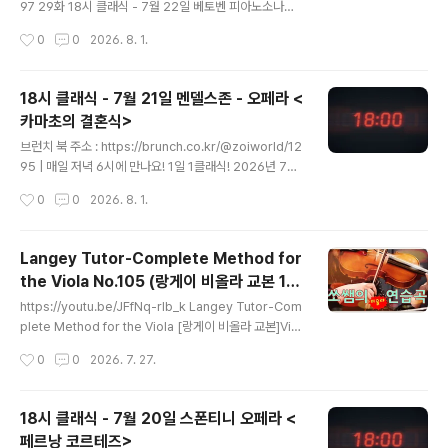
g.jpg?width=635&height=360&face..
97 29화 18시 클래식 - 7월 22일 베토벤 피아노소나타 1
6202. 베토벤 - 피아노 소나타 16번, Op.31-1 | 매일 저
작성시간
0
0
2026. 8. 1.
녁 6시에 만나요! 1일 1클래식! 2026년 7월 22일, 18시
클래식에서는 베토벤의 중기 피아노 소나타의 첫 번째 곡
을 만나보겠습니다. https://youtu.be/3jhMXbrunch.c
18시 클래식 - 7월 21일 멘델스존 - 오페라 <
o.kr 매일 저녁 6시에 만나요! 1일 1클래식!2026년 7월
카마초의 결혼식>
22일, 18시 클래식에서는 베토벤의 중기 피아노 소나타의
글 내용
첫 번째 곡을 만나보겠습니다. https://youtu.be/3jhMX
브런치 북 주소 : https://brunch.co.kr/@zoiworld/12
zeH48Q?si=xRBwz9p1E-OOE6sJ 곡명 : 피아노 소
95 | 매일 저녁 6시에 만나요! 1일 1클래식! 2026년 7월
나타 16번, 사장조, 작품번호 31번 중..
21일, 18시 클래식에서는 스폰티니가 혹평을 내렸던 오페
작성시간
0
0
2026. 8. 1.
라를 함께 감상하며 제대로 평가를 하는 시간" data-og-
host="brunch.co.kr" data-og-source-url="http
s://brunch.co.kr/@zoiworld/1295" data-og-url
Langey Tutor-Complete Method for
="https://brunch.co.kr/@zoiworld/1295" data-o
the Viola No.105 (랑게이 비올라 교본 10
g-image="https://scrap.kakaocdn.net/dn/bpnm1
글 내용
5번)
F/dJMb9llluur/SXzCXpcV7cMK6hqbvo8GCK/im
https://youtu.be/JFfNq-rlb_k Langey Tutor-Com
g.jpg?width=635&height=360&face=0_..
plete Method for the Viola [랑게이 비올라 교본]Viol
a/Va./비올라 : So Hyun Joey Park (박소현) 랑게이 연
작성시간
0
0
2026. 7. 27.
습곡의 105번째 연습곡은 Exercise for the change o
f positions, 즉 포지션을 바꾸는 연습입니다.긴 슬러 보잉
속에서 1포지션과 2포지션을 넘나드는 연습이 쉽지는 않
18시 클래식 - 7월 20일 스폰티니 오페라 <
겠지만, 각활로 연습하여 정확한 음정을 익힌 후에 2개, 3
페르낭 코르테즈>
개, 4개.. 이런 식으로 한 활에 넣는 음의 양을 늘리며 연습