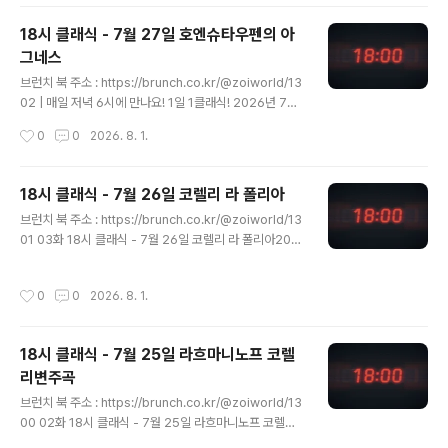
래식에서는 러시아 작곡가가 자신이 평생 무대에서 보지
못했던 오페라를 재구성해서 완성한brunch.co.kr 매일
18시 클래식 - 7월 27일 호엔슈타우펜의 아
저녁 6시에 만나요! 1일 1클래식!2026년 7월 28일, 18
그네스
시 클래식에서는 러시아 작곡가가 자신이 평생 무대에서
글 내용
보지 못했던 오페라를 재구성해서 완성한 교향곡을 만나보
브런치 북 주소 : https://brunch.co.kr/@zoiworld/13
겠습니다. https://youtu.be/f4XLySHvFL4?si=mZnt
02 | 매일 저녁 6시에 만나요! 1일 1클래식! 2026년 7월
zFTmjnPYWYoq 곡명 : 교향곡 3번 다단조, 작품번호 4
27일, 18시 클래식에서는 스폰티니의 마지막 오페라를 만
작성시간
0
0
2026. 8. 1.
4번 (S..
나보겠습니다. https://youtu.be/R96O9pIxwhw?s"
data-og-host="brunch.co.kr" data-og-source-u
rl="https://brunch.co.kr/@zoiworld/1302" data-
18시 클래식 - 7월 26일 코렐리 라 폴리아
og-url="https://brunch.co.kr/@zoiworld/1302" d
글 내용
브런치 북 주소 : https://brunch.co.kr/@zoiworld/13
ata-og-image="https://scrap.kakaocdn.net/dn/
01 03화 18시 클래식 - 7월 26일 코렐리 라 폴리아206.
bnjdqs/dJMb9bwgFBw/ks4sS0oAjbYEHqAw6lY
코렐리 - 바이올린 소나타 모음곡 중 12번 '라 폴리아' | 매
6Ck/img.jpg?width=635&heig..
일 저녁 6시에 만나요! 1일 1클래식! 2026년 7월 26일, 1
작성시간
0
0
2026. 8. 1.
8시 클래식에서는 화려한 스페인 춤곡의 선율인 '라 폴리
아'를 토대로 완성된 바brunch.co.kr 매일 저녁 6시에 만
나요! 1일 1클래식!2026년 7월 26일, 18시 클래식에서
18시 클래식 - 7월 25일 라흐마니노프 코렐
는 화려한 스페인 춤곡의 선율인 '라 폴리아'를 토대로 완성
리변주곡
된 바이올린 소나타를 만나보겠습니다. https://youtu.b
글 내용
e/_FX3GH2qiEk?si=xzQD2eC_LI_TlkaT곡명 : 바이
브런치 북 주소 : https://brunch.co.kr/@zoiworld/13
올린 소나타 모음곡 작품번호 5번 중 12번 '라 폴..
00 02화 18시 클래식 - 7월 25일 라흐마니노프 코렐리
변주곡205. 라흐마니노프 - 코렐리 주제에 의한 변주곡,
작성시간