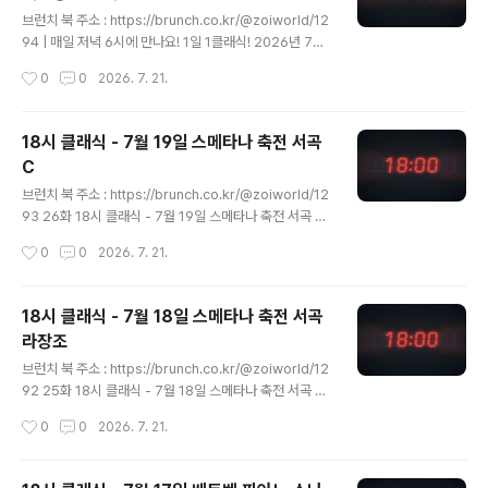
글 내용
을 하다보면 부드럽게 음을 연주할 수 있을 것입니다.
브런치 북 주소 : https://brunch.co.kr/@zoiworld/12
94 | 매일 저녁 6시에 만나요! 1일 1클래식! 2026년 7월
20일, 18시 클래식에서는 실제 일어난 역사적인 배경을
작성시간
0
0
2026. 7. 21.
토대로 완성된 오페라를 만나보겠습니다. https:/" data-
og-host="brunch.co.kr" data-og-source-url="ht
tps://brunch.co.kr/@zoiworld/1294" data-og-url
18시 클래식 - 7월 19일 스메타나 축전 서곡
="https://brunch.co.kr/@zoiworld/1294" data-o
C
g-image="https://scrap.kakaocdn.net/dn/jKsXp/
글 내용
dJMb8QMpbn9/SCoI0z1ZNA7hFAfzgqRF1K/im
브런치 북 주소 : https://brunch.co.kr/@zoiworld/12
g.jpg?width=635&height=360&fac..
93 26화 18시 클래식 - 7월 19일 스메타나 축전 서곡 C1
99. 스메타나 - 축전 서곡 다장조, JB 1:95 | 매일 저녁 6
작성시간
0
0
2026. 7. 21.
시에 만나요! 1일 1클래식! 2026년 7월 19일, 18시 클래
식에서는 지난 시간에 이어 또 하나의 축전 서곡을 만나보
겠습니다. https://youtu.be/kbB97TCFOMobrunch.
18시 클래식 - 7월 18일 스메타나 축전 서곡
co.kr 매일 저녁 6시에 만나요! 1일 1클래식!2026년 7월
라장조
19일, 18시 클래식에서는 지난 시간에 이어 또 하나의 축
글 내용
전 서곡을 만나보겠습니다. https://youtu.be/kbB97T
브런치 북 주소 : https://brunch.co.kr/@zoiworld/12
CFOMo?si=zD5DRl96QvnFIev9 곡명 : 축전 서곡 다
92 25화 18시 클래식 - 7월 18일 스메타나 축전 서곡 D1
장조, 작품번호 JB 1:95번 (Fe..
98. 스메타나 - 축전 서곡 라장조, Op.4 | 매일 저녁 6시
작성시간
0
0
2026. 7. 21.
에 만나요! 1일 1클래식! 2026년 7월 18일, 18시 클래식
에서는 체코 민족주의 작곡가가 작곡한 축전 서곡 중 하나
를 만나보겠습니다. https://youtu.bbrunch.co.kr 매일