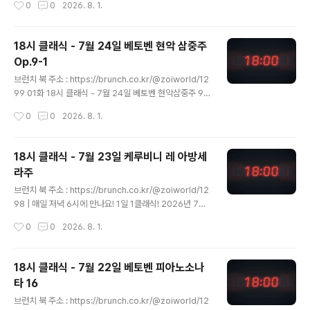
0
0
2026. 8. 1.
Op.42 | 매일 저녁 6시에 만나요! 1일 1클래식! 2026년
7월 25일, 18시 클래식에서는 러시아의 위대한 작곡가가
완성한 마지막 피아노 독주 작품을 만brunch.co.kr 매일
18시 클래식 - 7월 24일 베토벤 현악 삼중주
저녁 6시에 만나요! 1일 1클래식!2026년 7월 25일, 18
Op.9-1
시 클래식에서는 러시아의 위대한 작곡가가 완성한 마지막
글 내용
피아노 독주 작품을 만나보겠습니다. https://youtu.be/
브런치 북 주소 : https://brunch.co.kr/@zoiworld/12
NlSwSizll3Q?si=C7Y_Yjs5hYoADgmT 곡명 : 코렐
99 01화 18시 클래식 - 7월 24일 베토벤 현악삼중주 9-
리 주제에 의한 변주곡, 작품번호 42번 (Variations o..
1204. 베토벤 현악 삼중주, Op.9 중 1번 | 매일 저녁 6시
작성시간
0
0
2026. 8. 1.
에 만나요! 1일 1클래식! 2026년 7월 24일, 18시 클래식
에서는 베토벤의 초기 현악 실내악 작품을 함께 감상하시
겠습니다. https://youtu.be/u6kFAxfaFko?si=brunc
18시 클래식 - 7월 23일 케루비니 레 아방세
h.co.kr 매일 저녁 6시에 만나요! 1일 1클래식!2026년 7
라주
월 24일, 18시 클래식에서는 베토벤의 초기 현악 실내악
글 내용
작품을 함께 감상하시겠습니다. https://youtu.be/u6kF
브런치 북 주소 : https://brunch.co.kr/@zoiworld/12
AxfaFko?si=3ZIdZU9La3AT_wNa 곡명 : 현악 삼중
98 | 매일 저녁 6시에 만나요! 1일 1클래식! 2026년 7월
주 작품번호 9번 중 1번 사장조 (St..
23일, 18시 클래식에서는 스페인 그라나다의 알함브라 궁
작성시간
0
0
2026. 8. 1.
전을 배경으로 한 오페라를 만나보겠습니다. http" data-
og-host="brunch.co.kr" data-og-source-url="ht
tps://brunch.co.kr/@zoiworld/1298" data-og-url
18시 클래식 - 7월 22일 베토벤 피아노소나
="https://brunch.co.kr/@zoiworld/1298" data-o
타 16
g-image="https://scrap.kakaocdn.net/dn/l2T97/
글 내용
dJMb9g5powp/nw0RA2hpVdy0lDcQUgnZl1/im
브런치 북 주소 : https://brunch.co.kr/@zoiworld/12