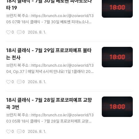
18시 클래식 - 7월 30일 베토벤 피아노소나
식에서는 미국의 현대 음악 작곡가의 첫 번째 교향곡을 함
타 19
께 만나보겠습니다. https://youtu.be/IdwspnJHpy0?
글 내용
si=Fm2setpKR2_bPWF8 곡명 : 교향곡 1번 (Symph
브런치 북 주소 : https://brunch.co.kr/@zoiworld/13
ony No.1)작곡가 : 크리스토퍼 라우..
05 07화 18시 클래식 - 7월 30일 베토벤 피아노소나타
19210. 베토벤 - 피아노 소나타 19번, Op.49-1 | 매일
작성시간
0
0
2026. 8. 1.
저녁 6시에 만나요! 1일 1클래식! 2026년 7월 30일, 18
시 클래식에서는 1797년에 작곡되었으나 10년이 지나서
야 출판이 된 피아노 소나타를 만나보겠습니brunch.co.k
18시 클래식 - 7월 29일 프로코피예프 불타
r 매일 저녁 6시에 만나요! 1일 1클래식!2026년 7월 30
는 천사
일, 18시 클래식에서는 1797년에 작곡되었으나 10년이
글 내용
지나서야 출판이 된 피아노 소나타를 만나보겠습니다. htt
브런치 북 주소 : https://brunch.co.kr/@zoiworld/13
ps://youtu.be/LqYyP3tDTV8?si=nOnL1o6MMv5
04, Op.37 | 매일 저녁 6시에 만나요! 1일 1클래식! 202
TorBO 곡명 : 피아노 소나타 19번 사단조, 작품번호 49
6년 7월 29일, 18시 클래식에서는 작곡가의 사후에나 초
작성시간
0
0
2026. 8. 1.
번..
연이 올려진 오페라를 만나보겠습니다. https://youtu.b"
data-og-host="brunch.co.kr" data-og-source-u
rl="https://brunch.co.kr/@zoiworld/1304" data-
18시 클래식 - 7월 28일 프로코피예프 교향
og-url="https://brunch.co.kr/@zoiworld/1304" d
곡 3번
ata-og-image="https://scrap.kakaocdn.net/dn/
글 내용
gJx0g/dJMb896ilcq/kPKHu9Y4RT8FFUDaiLTRF
브런치 북 주소 : https://brunch.co.kr/@zoiworld/13
K/img.jpg?width=635&heigh..
03 05화 18시 클래식 - 7월 28일 프로코피예프 교향곡
3번208. 프로코피예프 - 교향곡 3번, Op.44 | 매일 저녁
작성시간
0
0
2026. 8. 1.
6시에 만나요! 1일 1클래식! 2026년 7월 28일, 18시 클