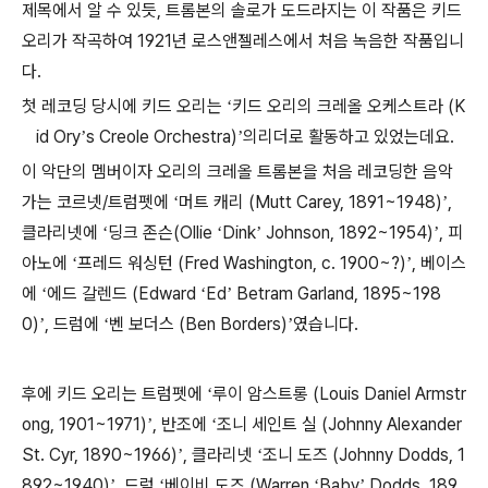
제목에서 알 수 있듯
,
트롬본의 솔로가 도드라지는 이 작품은 키드
오리가 작곡하여
1921
년 로스앤젤레스에서 처음 녹음한 작품입니
다
.
첫 레코딩 당시에 키드 오리는
키드 오리의 크레올 오케스트라
(K
‘
id Ory
s Creole Orchestra)
의리더로 활동하고 있었는데요
.
’
’
이 악단의 멤버이자 오리의 크레올 트롬본을 처음 레코딩한 음악
가는
코르넷
/
트럼펫에
머트 캐리
(Mutt Carey, 1891~1948)
,
‘
’
클라리넷에
딩크 존슨
(Ollie
Dink
Johnson, 1892~1954)
,
피
‘
‘
’
’
아노에
프레드 워싱턴
(Fred Washington, c. 1900~?)
,
베이스
‘
’
에
에드 갈렌드
(Edward
Ed
Betram Garland, 1895~198
‘
‘
’
0)
,
드럼에
벤 보더스
(Ben Borders)
였습니다
.
’
‘
’
후에 키드 오리는 트럼펫에
루이 암스트롱
(Louis Daniel Armstr
‘
ong, 1901~1971)
,
반조에
조니 세인트 실
(Johnny Alexander
’
‘
St. Cyr, 1890~1966)
,
클라리넷
조니 도즈
(Johnny Dodds, 1
’
‘
892~1940)
,
드럼
베이비 도즈
(Warren
Baby
Dodds, 189
’
‘
‘
’