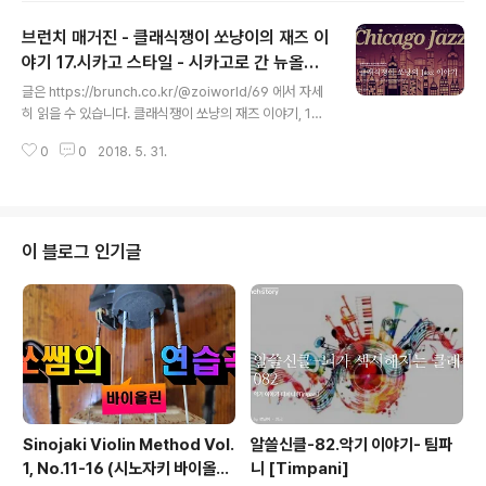
ntgomery, 1923~1968)’는 미..
브런치 매거진 - 클래식쟁이 쏘냥이의 재즈 이
야기 17.시카고 스타일 - 시카고로 간 뉴올리
글 내용
언즈
글은 https://brunch.co.kr/@zoiworld/69 에서 자세
히 읽을 수 있습니다. 클래식쟁이 쏘냥의 재즈 이야기, 192
0년의 재즈를 이야기한다면 바로 시대적인 이유로 시카고
0
0
2018. 5. 31.
로 건너가게 된 뉴올리언즈 재즈 음악이라 할 수 있을 것입
니다. 미국이 제1차 세계대전에 참전하게 되면서 주요 무기
보급 항구가..
이 블로그 인기글
Sinojaki Violin Method Vol.
알쓸신클-82.악기 이야기- 팀파
1, No.11-16 (시노자키 바이올린
니 [Timpani]