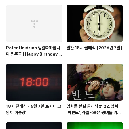
교본 1권, 11-16번)
Peter Heidrich 생일축하합니
월간 18시 클래식 [2026년 7월]
다 변주곡 [Happy Birthday t
o you variation]
18시 클래식 - 6월 7일 로시니 고
영화를 살린 클래식 #122. 영화
양이 이중창
'파반느', 라벨 <죽은 왕녀를 위한
파반느>