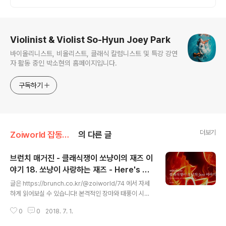
로그 정보
Violinist & Violist So-Hyun Joey Park
바이올리니스트, 비올리스트, 클래식 칼럼니스트 및 특강 강연
자 활동 중인 박소현의 홈페이지입니다.
구독하기
더보기
Zoiworld 잡동사니/[다음 브런치] Jazz 이야기 (完)
의 다른 글
브런치 매거진 - 클래식쟁이 쏘냥이의 재즈 이
야기 18. 쏘냥이 사랑하는 재즈 - Here's Th
글 내용
at rainy day
글은 https://brunch.co.kr/@zoiworld/74 에서 자세
하게 읽어보실 수 있습니다! 본격적인 장마와 태풍이 시작
되는 요즘, 오늘은 쏘냥이 사랑하는 재즈, 그 일곱번째 시간
0
0
2018. 7. 1.
으로 웨스 몽고메리의 ‘Here’s That rainy day’를 소개
해보려 합니다. ‘웨스 몽고메리 (John Leslie ‘Wes’ Mo