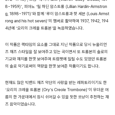
8~1959)
,
피아노
릴 하딘 암스트롱
(Lillian Hardin-Armstron
’
‘
g, 1898~1971)
와 함께
루이 암스트롱과 핫 세븐
(Louis Armst
’
‘
rong and his hot seven)
의 멤버로 활약하며
1937, 1942, 194
’
4
년에
오리의 크레올 트롬본
을 녹음하였습니다
.
‘
’
이 작품은 랙타임의 요소를 그대로 지닌 작품으로 당시 뉴올리언
즈 재즈 스타일을 잘 보여주고 있는 곡이면서 또 트롬본의 솔로의
기교와 재치를 한껏 보여주며 트럼펫에 밀릴 수도 있었던 트롬본
의 솔로 악기로써의 역량을 한껏 보여준 작품이기도 합니다
.
현재도 많은 빅밴드 재즈 악단의 사랑을 받는 레퍼토리이기도 한
오리의 크레올 트롬본
(Ory
s Creole Trombone)
이 무더운 여
‘
’
’
름의 한 가운데에서 잠시 쉬어갈 수 있을 듯한 쏘냥이 추천하는 재
즈 음악이었습니다
.